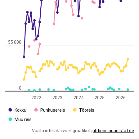
55 000
0
2022
2023
2024
2025
2026
Kokku
Puhkusereis
Tööreis
Muu reis
Vaata interaktiivset graafikut
juhtimislauad.stat.ee