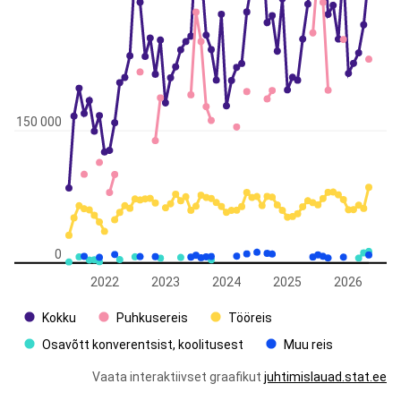
150 000
0
2022
2023
2024
2025
2026
Kokku
Puhkusereis
Tööreis
Osavõtt konverentsist, koolitusest
Muu reis
Vaata interaktiivset graafikut
juhtimislauad.stat.ee