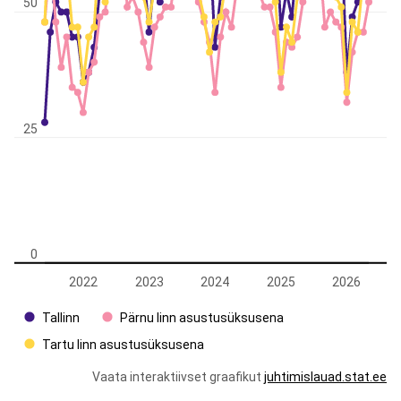
50
25
0
2022
2023
2024
2025
2026
Tallinn
Pärnu linn asustusüksusena
Tartu linn asustusüksusena
Vaata interaktiivset graafikut
juhtimislauad.stat.ee