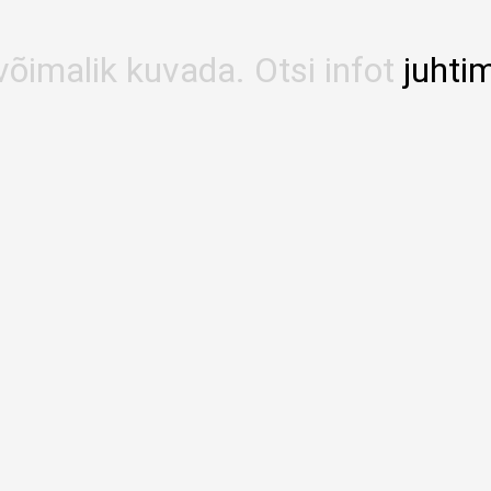
võimalik kuvada. Otsi infot
juhti