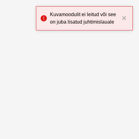
Kuvamoodulit ei leitud või see
on juba lisatud juhtimislauale