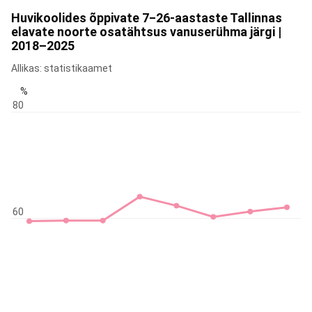
Huvikoolides õppivate 7‒26-aastaste Tallinnas
elavate noorte osatähtsus vanuserühma järgi |
2018–2025
Allikas: statistikaamet
%
80
60