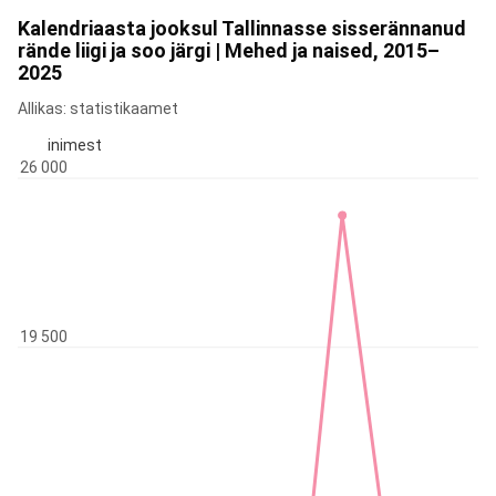
Kalendriaasta jooksul Tallinnasse sisserännanud
rände liigi ja soo järgi | Mehed ja naised, 2015–
2025
Allikas: statistikaamet
inimest
26 000
19 500