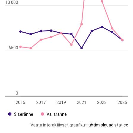
13 000
6500
0
2015
2017
2019
2021
2023
2025
Siseränne
Välisränne
Vaata interaktiivset graafikut
juhtimislauad.stat.ee