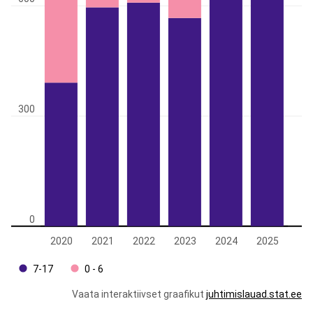
300
0
2020
2021
2022
2023
2024
2025
7-17
0 - 6
Vaata interaktiivset graafikut
juhtimislauad.stat.ee