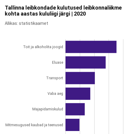
Tallinna leibkondade kulutused leibkonnaliikme
kohta aastas kululiigi järgi | 2020
Allikas: statistikaamet
Toit ja alkoholita joogid
Eluase
Transport
Vaba aeg
Majapidamiskulud
Mitmesugused kaubad ja teenused