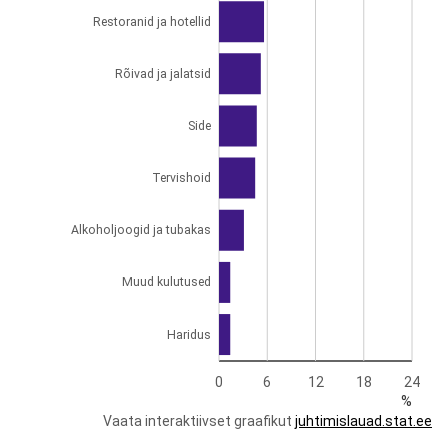
Restoranid ja hotellid
Rõivad ja jalatsid
Side
Tervishoid
Alkoholjoogid ja tubakas
Muud kulutused
Haridus
0
6
12
18
24
%
Vaata interaktiivset graafikut
juhtimislauad.stat.ee