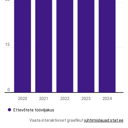
15
0
2020
2021
2022
2023
2024
Ettevõtete tööviljakus
Vaata interaktiivset graafikut
juhtimislauad.stat.ee