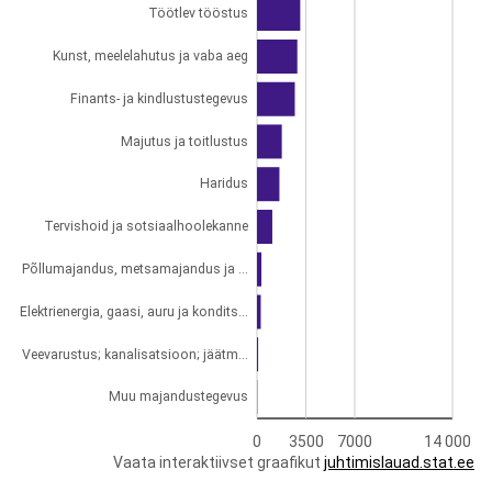
Töötlev tööstus
Kunst, meelelahutus ja vaba aeg
Finants- ja kindlustustegevus
Majutus ja toitlustus
Haridus
Tervishoid ja sotsiaalhoolekanne
Põllumajandus, metsamajandus ja ...
Elektrienergia, gaasi, auru ja kondits...
Veevarustus; kanalisatsioon; jäätm...
Muu majandustegevus
0
3500
7000
14 000
Vaata interaktiivset graafikut
juhtimislauad.stat.ee