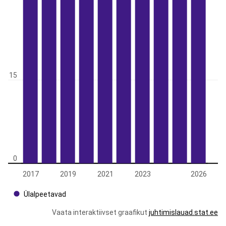
15
0
2017
2019
2021
2023
2026
Ülalpeetavad
Vaata interaktiivset graafikut
juhtimislauad.stat.ee