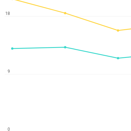
18
9
0