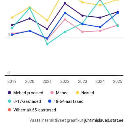
4
0
2019
2020
2021
2022
2023
2024
2025
Mehed ja naised
Mehed
Naised
0-17-aastased
18-64-aastased
Vähemalt 65-aastased
Vaata interaktiivset graafikut
juhtimislauad.stat.ee