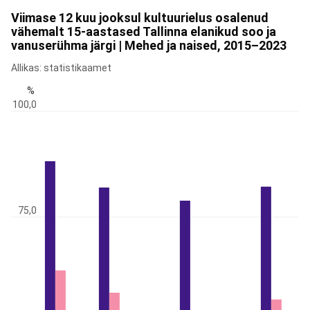
Viimase 12 kuu jooksul kultuurielus osalenud
vähemalt 15-aastased Tallinna elanikud soo ja
vanuserühma järgi | Mehed ja naised, 2015–2023
Allikas: statistikaamet
%
100,0
75,0