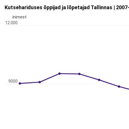
Kutsehariduses õppijad ja lõpetajad Tallinnas | 200
inimest
12 000
9000