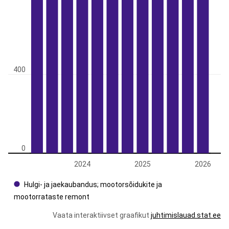
400
0
2024
2025
2026
Hulgi- ja jaekaubandus; mootorsõidukite ja
mootorrataste remont
Vaata interaktiivset graafikut
juhtimislauad.stat.ee