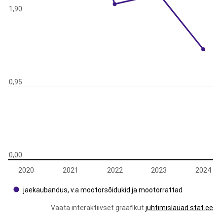
1,90
0,95
0,00
2020
2021
2022
2023
2024
jaekaubandus, v.a mootorsõidukid ja mootorrattad
Vaata interaktiivset graafikut
juhtimislauad.stat.ee