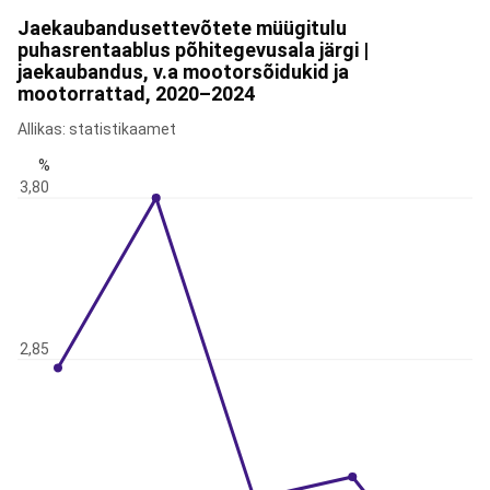
Jaekaubandusettevõtete müügitulu
puhasrentaablus põhitegevusala järgi |
jaekaubandus, v.a mootorsõidukid ja
mootorrattad, 2020–2024
Allikas: statistikaamet
%
3,80
2,85