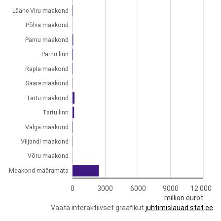
Lääne-Viru maakond
Põlva maakond
Pärnu maakond
Pärnu linn
Rapla maakond
Saare maakond
Tartu maakond
Tartu linn
Valga maakond
Viljandi maakond
Võru maakond
Maakond määramata
0
3000
6000
9000
12 000
million eurot
Vaata interaktiivset graafikut
juhtimislauad.stat.ee