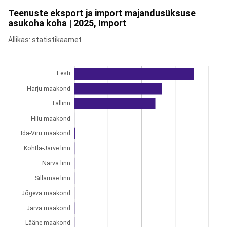
Teenuste eksport ja import majandusüksuse
asukoha koha | 2025, Import
Allikas: statistikaamet
Eesti
Harju maakond
Tallinn
Hiiu maakond
Ida-Viru maakond
Kohtla-Järve linn
Narva linn
Sillamäe linn
Jõgeva maakond
Järva maakond
Lääne maakond