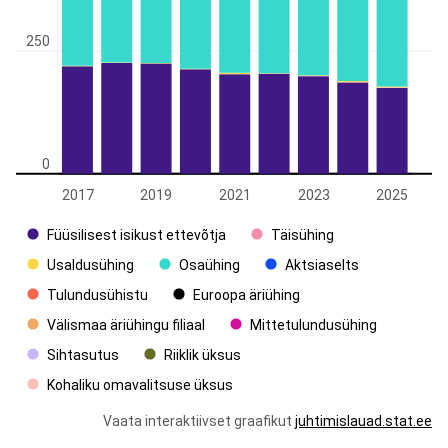
250
0
2017
2019
2021
2023
2025
Füüsilisest isikust ettevõtja
Täisühing
Usaldusühing
Osaühing
Aktsiaselts
Tulundusühistu
Euroopa äriühing
Välismaa äriühingu filiaal
Mittetulundusühing
Sihtasutus
Riiklik üksus
Kohaliku omavalitsuse üksus
Vaata interaktiivset graafikut
juhtimislauad.stat.ee