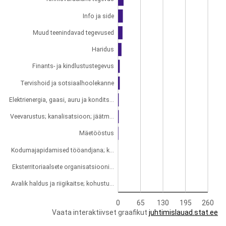
Info ja side
Muud teenindavad tegevused
Haridus
Finants- ja kindlustustegevus
Tervishoid ja sotsiaalhoolekanne
Elektrienergia, gaasi, auru ja kondits...
Veevarustus; kanalisatsioon; jäätm...
Mäetööstus
Kodumajapidamised tööandjana; k...
Eksterritoriaalsete organisatsiooni...
Avalik haldus ja riigikaitse; kohustu...
0
65
130
195
260
Vaata interaktiivset graafikut
juhtimislauad.stat.ee