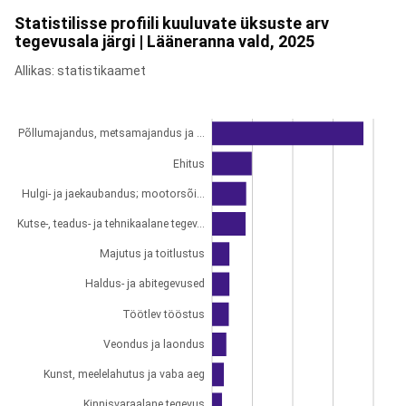
Statistilisse profiili kuuluvate üksuste arv
tegevusala järgi | Lääneranna vald, 2025
Allikas: statistikaamet
Põllumajandus, metsamajandus ja ...
Ehitus
Hulgi- ja jaekaubandus; mootorsõi...
Kutse-, teadus- ja tehnikaalane tegev...
Majutus ja toitlustus
Haldus- ja abitegevused
Töötlev tööstus
Veondus ja laondus
Kunst, meelelahutus ja vaba aeg
Kinnisvaraalane tegevus