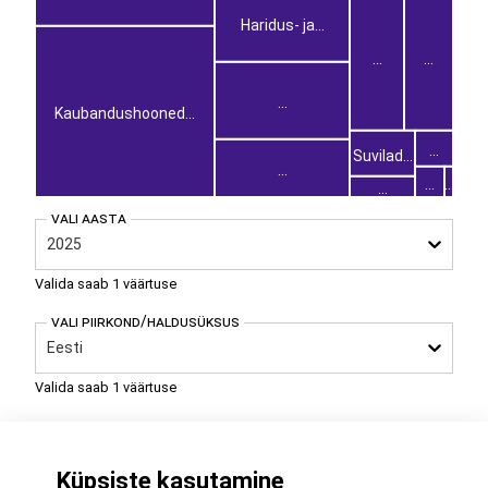
Haridus- ja
...
...
...
...
Kaubandushooned
...
...
Suvilad
...
...
...
...
...
...
Vali Aasta
2025
Valida saab 1 väärtuse
Vali Piirkond/haldusüksus
Eesti
Valida saab 1 väärtuse
Kontaktid
Küpsiste kasutamine