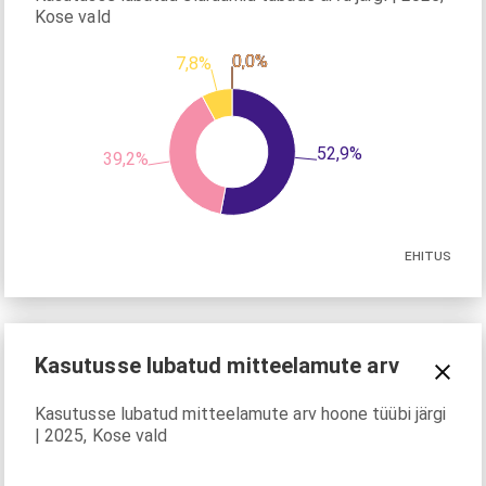
Kose vald
0,0%
0,0%
0,0%
0,0%
0,0%
7,8%
52,9%
39,2%
EHITUS
Kasutusse lubatud mitteelamute arv
Kasutusse lubatud mitteelamute arv hoone tüübi järgi
| 2025, Kose vald