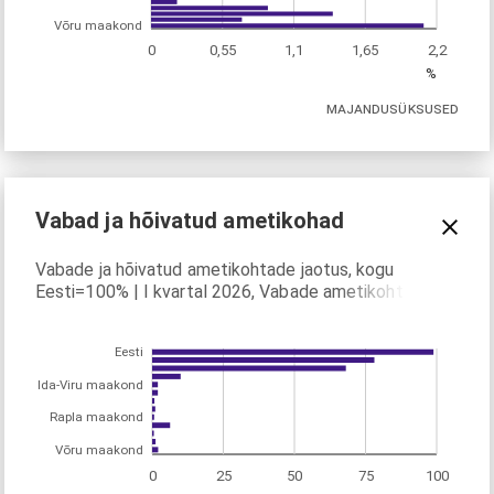
Võru maakond
0
0,55
1,1
1,65
2,2
%
MAJANDUSÜKSUSED
Vabad ja hõivatud ametikohad
Vabade ja hõivatud ametikohtade jaotus, kogu
Eesti=100% | I kvartal 2026, Vabade ametikohtade
osatähtsus, %
Eesti
Ida-Viru maakond
Rapla maakond
Võru maakond
0
25
50
75
100