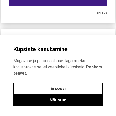
EHITUS
Kohalike eelarvete põhitegevuse
kulud
Küpsiste kasutamine
Kohalike eelarvete põhitegevuse kulud ja
investeerimine | Kose vald, 2025
Mugavuse ja personaalsuse tagamiseks
0,2%
0,1%
2,8%
kasutatakse sellel veebilehel küpsiseid.
Rohkem
3,7%
4,3%
teavet
.
7,8%
8,7%
Ei soovi
63,1%
9,4%
Nõustun
RAHANDUS