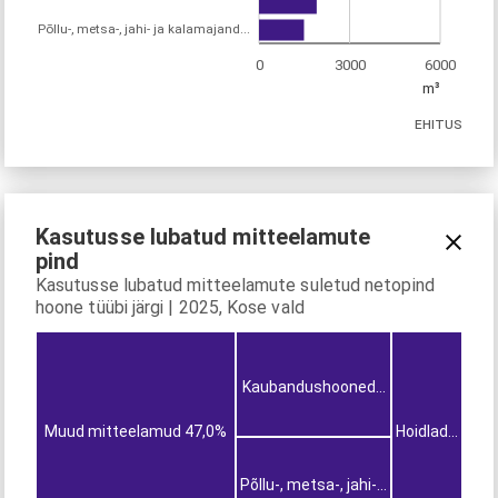
Põllu-, metsa-, jahi- ja kalamajand...
0
3000
6000
m³
EHITUS
Kasutusse lubatud mitteelamute
pind
Kasutusse lubatud mitteelamute suletud netopind
hoone tüübi järgi | 2025, Kose vald
Kaubandushooned
...
Muud mitteelamud 47,0%
Hoidlad
...
Põllu-, metsa-, jahi-
...