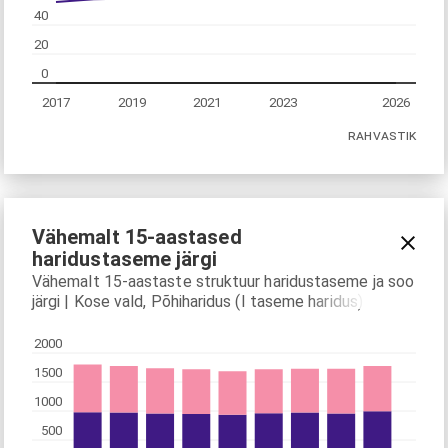
40
20
0
2017
2019
2021
2023
2026
RAHVASTIK
Vähemalt 15-aastased
haridustaseme järgi
Vähemalt 15-aastaste struktuur haridustaseme ja soo
järgi | Kose vald, Põhiharidus (I taseme haridus) või
madalam, 2018–2026
2000
1500
1000
500