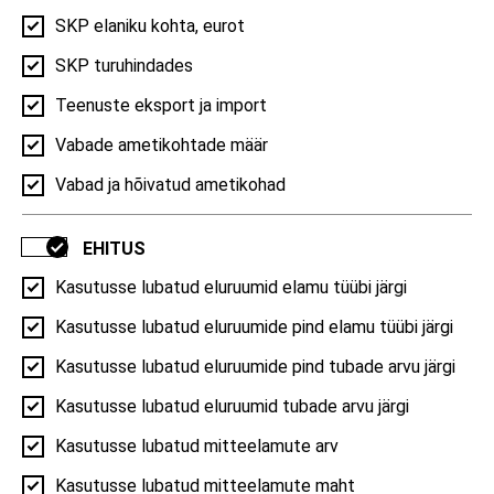
Elussündinute arv soo järgi | Kose vald, 2016–2025
SKP elaniku kohta, eurot
SKP turuhindades
100
Teenuste eksport ja import
75
50
Vabade ametikohtade määr
25
Vabad ja hõivatud ametikohad
0
2016
2018
2020
2022
2025
EHITUS
RAHVASTIK
Kasutusse lubatud eluruumid elamu tüübi järgi
Kasutusse lubatud eluruumide pind elamu tüübi järgi
Kasutusse lubatud eluruumide pind tubade arvu järgi
Loomulik iive
Kasutusse lubatud eluruumid tubade arvu järgi
Loomulik iive | 2025, Mehed ja naised
Kasutusse lubatud mitteelamute arv
Kasutusse lubatud mitteelamute maht