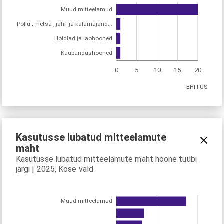
Muud mitteelamud
Põllu-, metsa-, jahi- ja kalamajand...
Hoidlad ja laohooned
Kaubandushooned
0
5
10
15
20
EHITUS
Kasutusse lubatud mitteelamute
maht
Kasutusse lubatud mitteelamute maht hoone tüübi
järgi | 2025, Kose vald
Muud mitteelamud