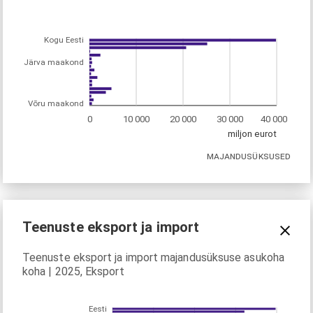
Kogu Eesti
Järva maakond
Võru maakond
0
10 000
20 000
30 000
40 000
miljon eurot
MAJANDUSÜKSUSED
Teenuste eksport ja import
Teenuste eksport ja import majandusüksuse asukoha
koha | 2025, Eksport
Eesti