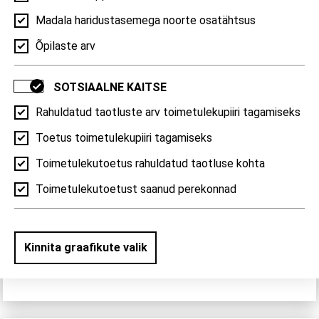
Madala haridustasemega noorte osatähtsus
Õpilaste arv
Rahvastikupüramiid
SOTSIAALNE KAITSE
Rahvastiku soo ja vanuskoosseis | Kose vald, 2026
Rahuldatud taotluste arv toimetulekupiiri tagamiseks
Toetus toimetulekupiiri tagamiseks
85+
85+
Toimetulekutoetus rahuldatud taotluse kohta
Toimetulekutoetust saanud perekonnad
50-54
50-54
25-29
25-29
0-4
0-4
Kinnita graafikute valik
400
200
0
200
400
RAHVASTIK