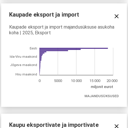
Kaupade eksport ja import
Kaupade eksport ja import majandusüksuse asukoha
koha | 2025, Eksport
Eesti
Ida-Viru maakond
Jõgeva maakond
Hiiu maakond
0
5000
10 000
15 000
20 000
miljonit eurot
MAJANDUSÜKSUSED
Kaupu eksportivate ja importivate