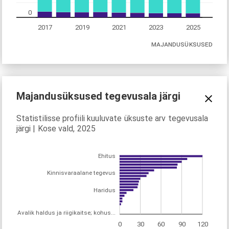
0
2017
2019
2021
2023
2025
MAJANDUSÜKSUSED
Majandusüksused tegevusala järgi
Statistilisse profiili kuuluvate üksuste arv tegevusala
järgi | Kose vald, 2025
Ehitus
Kinnisvaraalane tegevus
Haridus
Avalik haldus ja riigikaitse; kohus...
0
30
60
90
120