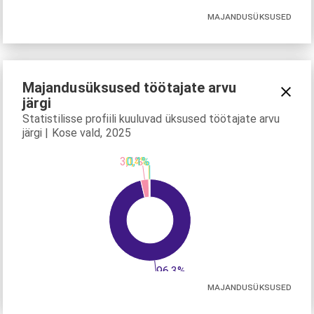
MAJANDUSÜKSUSED
Majandusüksused töötajate arvu
järgi
Statistilisse profiili kuuluvad üksused töötajate arvu
järgi | Kose vald, 2025
0,1%
0,4%
3,1%
96,3%
MAJANDUSÜKSUSED