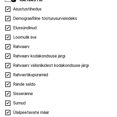
Asustustihedus
Demograafiline tööturusurveindeks
Asustustihedus
Elussündinud
Asustustihedus elanikku km² kohta | 2026
Loomulik iive
Rahvaarv
Tallinn
Rahvaarv kodakondsuse järgi
Raasiku vald
Rahvaarv välisriikidest kodakondsuse järgi
Narva-Jõesuu linn
Rahvastikupüramiid
Alutaguse vald
0
750
1500
2250
3000
Rände saldo
elanikku km² kohta
Sisseränne
RAHVASTIK
Surnud
Ülalpeetavate määr