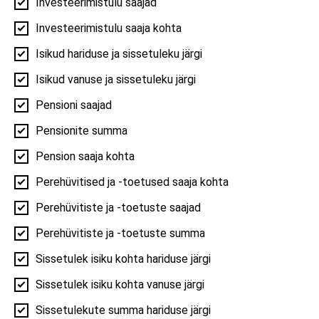
Investeerimistulu saajad
Investeerimistulu saaja kohta
Isikud hariduse ja sissetuleku järgi
Isikud vanuse ja sissetuleku järgi
RAHVASTIK
Pensioni saajad
Pensionite summa
Pension saaja kohta
Rahvaarv kodakondsuse järgi
Perehüvitised ja -toetused saaja kohta
Rahvaarv kodakondsuse järgi | 2026, Kose vald
Perehüvitiste ja -toetuste saajad
Perehüvitiste ja -toetuste summa
0,3%
0,0%
0,8%
4,2%
Sissetulek isiku kohta hariduse järgi
Sissetulek isiku kohta vanuse järgi
Sissetulekute summa hariduse järgi