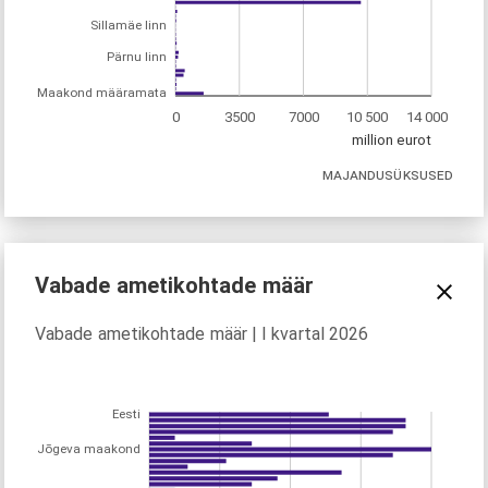
Sillamäe linn
Pärnu linn
Maakond määramata
0
3500
7000
10 500
14 000
million eurot
MAJANDUSÜKSUSED
Vabade ametikohtade määr
Vabade ametikohtade määr | I kvartal 2026
Eesti
Jõgeva maakond