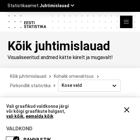
Kõik juhtimislauad
Visualiseeritud andmed kätte kiirelt ja mugavalt!
Kõik juhtimislauad
Kohalik omavalitsus
Kose vald
Piirkondlik statistika
Vali graafikud valdkonna järgi
Kose vald
või kõigi graafikute hulgast,
vali kõik
,
eemalda kõik
VALDKOND
Graafikute valik
RAHVASTIK