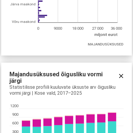
Järva maakond
Võru maakond
0
9000
18 000
27 000
36 000
miljonit eurot
MAJANDUSÜKSUSED
Majandusüksused õigusliku vormi
järgi
Statistilisse profiili kuuluvate üksuste arv õigusliku
vormi järgi | Kose vald, 2017–2025
1200
900
600
300