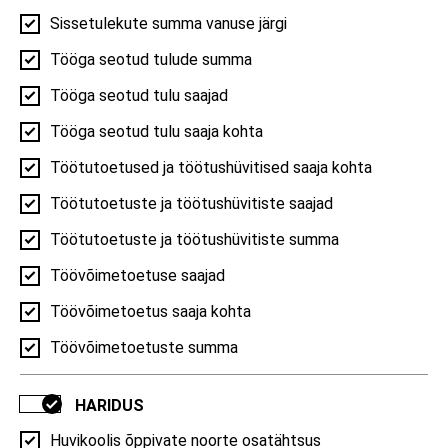
Sissetulekute summa vanuse järgi
94,7%
Tööga seotud tulude summa
RAHVASTIK
Tööga seotud tulu saajad
Tööga seotud tulu saaja kohta
Rahvaarv välisriikidest
Töötutoetused ja töötushüvitised saaja kohta
kodakondsuse järgi
Töötutoetuste ja töötushüvitiste saajad
Rahvaarv välisriikidest kodakondsuse järgi | 2026,
Kose vald
Töötutoetuste ja töötushüvitiste summa
1,2%
7,2%
Töövõimetoetuse saajad
10,1%
Töövõimetoetus saaja kohta
Töövõimetoetuste summa
HARIDUS
81,5%
Huvikoolis õppivate noorte osatähtsus
RAHVASTIK