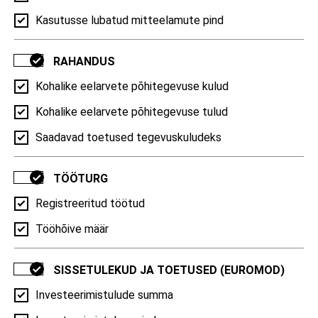
Hiiu maakond
Kasutusse lubatud mitteelamute pind
Põlva maakond
RAHANDUS
Võru maakond
Kohalike eelarvete põhitegevuse kulud
Kogu Eesti
−8000
−6000
−4000
−2000
0
Kohalike eelarvete põhitegevuse tulud
RAHVASTIK
Saadavad toetused tegevuskuludeks
TÖÖTURG
Rahvaarv
Registreeritud töötud
Tööhõive määr
Rahvaarv soo järgi | Mehed ja naised, 2026
SISSETULEKUD JA TOETUSED (EUROMOD)
Investeerimistulude summa