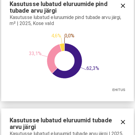
Kasutusse lubatud eluruumide pind
tubade arvu järgi
Kasutusse lubatud eluruumide pind tubade arvu järgi,
m² | 2025, Kose vald
0,0%
0,0%
0,0%
0,0%
0,0%
4,6%
33,1%
62,3%
EHITUS
Kasutusse lubatud eluruumid tubade
arvu järgi
Kasutusse lubatud eluruumid tubade arvu järgi | 2025,