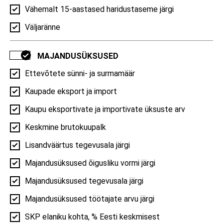
Vähemalt 15-aastased haridustaseme järgi
Demograafiline tööturusurveindeks
Väljaränne
Demograafiline tööturusurveindeks | Kose vald,
2017–2026
MAJANDUSÜKSUSED
1,4
Ettevõtete sünni- ja surmamäär
Kaupade eksport ja import
0,7
Kaupu eksportivate ja importivate üksuste arv
0,35
0
Keskmine brutokuupalk
2017
2019
2021
2023
2026
Lisandväärtus tegevusala järgi
RAHVASTIK
Majandusüksused õigusliku vormi järgi
Majandusüksused tegevusala järgi
Majandusüksused töötajate arvu järgi
Elussündinud
SKP elaniku kohta, % Eesti keskmisest