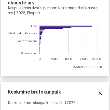
üksuste arv
Kaupu eksportivate ja importivate majandusüksuste
arv | 2025, Eksport
Eesti
Maakond määramata
Saare maakond
Sillamäe linn
0
4000
8000
12 000
16 000
MAJANDUSÜKSUSED
Keskmine brutokuupalk
Keskmine brutokuupalk | I kvartal 2026