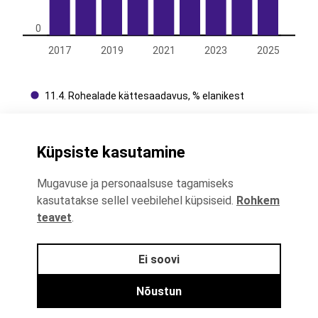
0
2017
2019
2021
2023
2025
11.4. Rohealade kättesaadavus, % elanikest
Küpsiste kasutamine
Kontaktid
Mugavuse ja personaalsuse tagamiseks
+372 625 9300
kasutatakse sellel veebilehel küpsiseid.
Rohkem
teavet
.
stat@stat.ee
Ei soovi
Andmekaitse
Nõustun
Andmekaitse