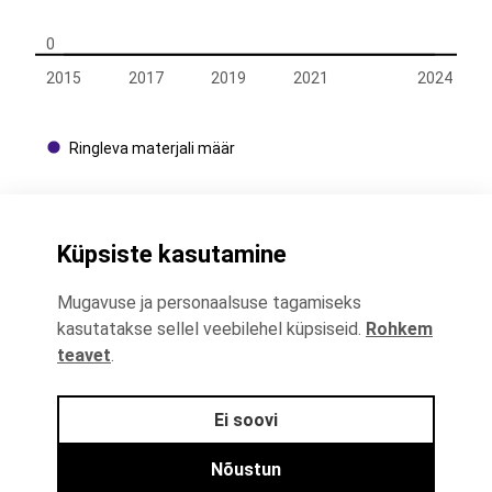
0
2015
2017
2019
2021
2024
Ringleva materjali määr
Kontaktid
Küpsiste kasutamine
+372 625 9300
Mugavuse ja personaalsuse tagamiseks
kasutatakse sellel veebilehel küpsiseid.
Rohkem
stat@stat.ee
teavet
.
Ei soovi
Andmekaitse
Nõustun
Andmekaitse